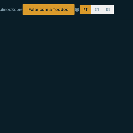
ruímos
Sobre
Falar com a Toodoo
PT
EN
ES