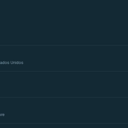
stados Unidos
ore