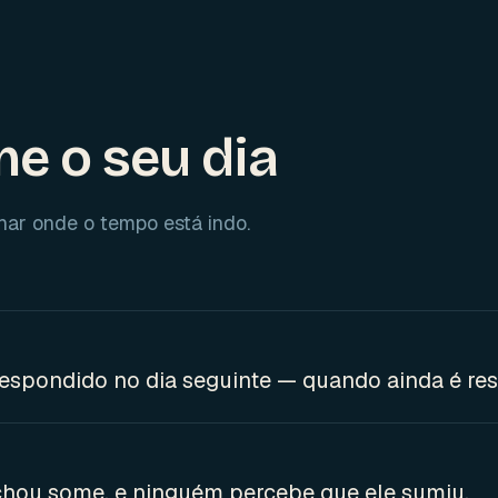
e o seu dia
lhar onde o tempo está indo.
respondido no dia seguinte — quando ainda é re
chou some, e ninguém percebe que ele sumiu.