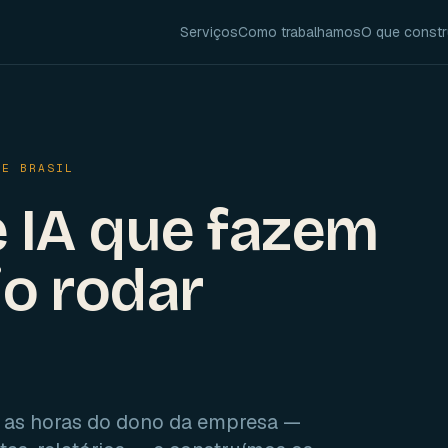
Serviços
Como trabalhamos
O que const
 E BRASIL
 IA que fazem
o rodar
as horas do dono da empresa —