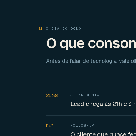
01
O DIA DO DONO
O que consom
Antes de falar de tecnologia, vale o
21:04
ATENDIMENTO
Lead chega às 21h e é 
D+3
FOLLOW-UP
O cliente que quase fe